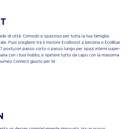
CT
ade di città. Comodo e spazioso per tutta la tua famiglia.
tale. Puoi scegliere tra il motore EcoBoost a benzina o EcoBlue
he 7 posti,con passo corto o passo lungo per spazi interni super-
ttimana con i tuoi hobby, e ripetere tutto da capo con la massima
Tourneo Connect giusto per te.
N
enta un design completamente rinnovato. Ha un nuovo