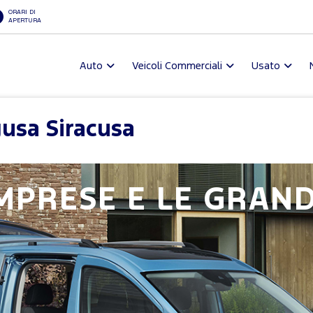
ORARI DI
APERTURA
Auto
Veicoli Commerciali
Usato
usa Siracusa
IMPRESE E LE GRAN