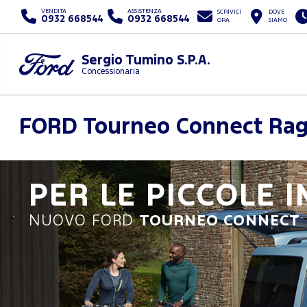
VENDITA
ASSISTENZA
SCRIVICI
DOVE
0932 668544
0932 668544
ORA
SIAMO
Sergio Tumino S.P.A.
Concessionaria
FORD
Tourneo Connect Rag
PER LE PICCOLE 
NUOVO FORD
TOURNEO CONNECT