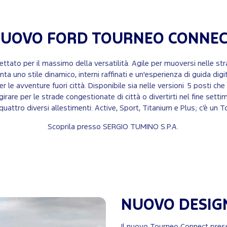
UOVO FORD
TOURNEO CONNE
tato per il massimo della versatilità. Agile per muoversi nelle str
uno stile dinamico, interni raffinati e un'esperienza di guida digi
er le avventure fuori città. Disponibile sia nelle versioni 5 posti c
, girare per le strade congestionate di città o divertirti nel fine se
uattro diversi allestimenti: Active, Sport, Titanium e Plus; c’è un 
Scoprila presso SERGIO TUMINO S.P.A.
NUOVO DESIG
Il nuovo Tourneo Connect pres