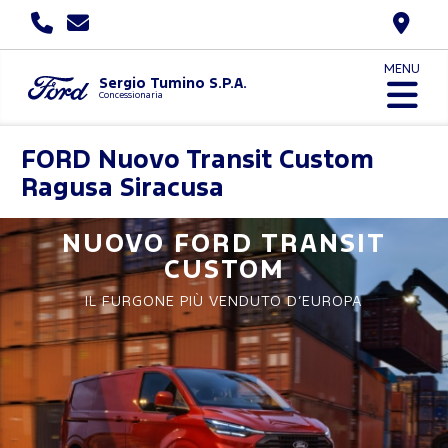
MENU
Sergio Tumino S.P.A.
Concessionaria
FORD
Nuovo Transit Custom
Ragusa Siracusa
NUOVO FORD
TRANSIT
CUSTOM
IL FURGONE PIÙ VENDUTO D’EUROPA