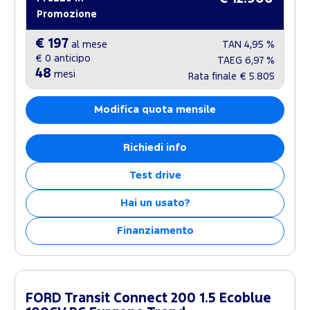
Promozione
€ 197
al mese
TAN
4,95 %
€ 0
anticipo
TAEG
6,97 %
48
mesi
Rata finale
€ 5.805
Modifica quota mensile
Richiedi info
Test drive
Hai un usato?
Finanziamento
FORD Transit Connect 200 1.5 Ecoblue