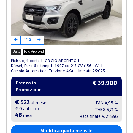
1/10
Usato
Ford Approved
Pick-up, 4 porte
GRIGIO ARGENTO
Diesel, Euro 6d-temp
1.997 cc, 213 CV (156 kW)
Cambio Automatico, Trazione 4X4
Immatr. 2/2023
€ 39.900
Prezzo in
Promozione
€ 522
al mese
TAN
4,95 %
€ 0
anticipo
TAEG
5,71 %
48
mesi
Rata finale
€ 21.546
Modifica quota mensile