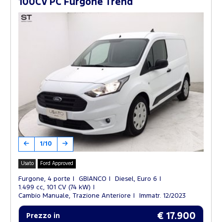
100CV PC Furgone Trend
1/10
Usato
Ford Approved
Furgone, 4 porte
GBIANCO
Diesel, Euro 6
1.499 cc, 101 CV (74 kW)
Cambio Manuale, Trazione Anteriore
Immatr. 12/2023
€ 17.900
Prezzo in