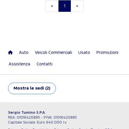
«
1
»
Auto
Veicoli Commerciali
Usato
Promozioni
Assistenza
Contatti
Mostra
le sedi (2)
Sergio Tumino S.P.A.
REA: 01016420885 - P.IVA: 01016420885
Capitale Sociale: Euro 640.000 i.v.