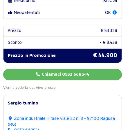
Mese/anno
8/2024
Neopatentati
OK
Prezzo
€ 53.328
Sconto
- € 8.428
€ 44.900
Prezzo in Promozione
Chiamaci 0932 668544
Vieni a vederla dal vivo presso
Sergio tumino
Zona industriale iii fase viale 22 n. 8 - 97100 Ragusa
(RG)