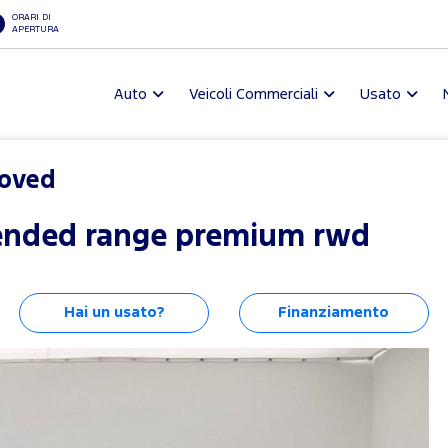
ORARI DI
APERTURA
Auto
Veicoli Commerciali
Usato
roved
ended range premium rwd
Hai un usato?
Finanziamento