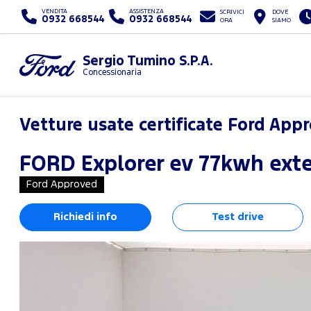
VENDITA
ASSISTENZA
SCRIVICI
DOVE
0932 668544
0932 668544
ORA
SIAMO
Sergio Tumino S.P.A.
Concessionaria
Vetture usate certificate Ford App
FORD
Explorer ev 77kwh ext
Ford Approved
Richiedi info
Test drive